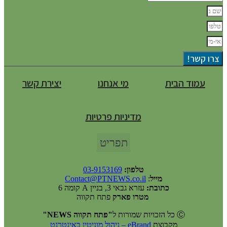
צרו קשר!
עמוד הבית
מי אנחנו
יצירת קשר
מדיניות פרטיות
תפריט
טלפון:
03-9153169
מייל
:
Contact@PTNEWS.co.il
כתובת:
עזרא גבאי 3, בניין A קומה 6
מטרו פארק
פתח תקווה
Ⓒ כל הזכויות שמורות ל
"פתח תקווה NEWS"
מקבוצת
eBrand – ניהול מוניטין באינטרנט