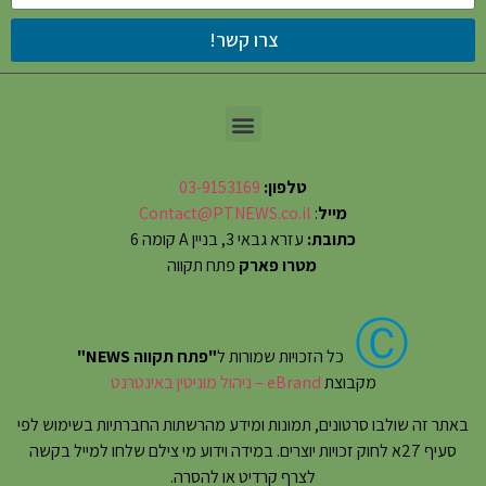
צרו קשר!
טלפון:
03-9153169
מייל
:
Contact@PTNEWS.co.il
כתובת:
עזרא גבאי 3, בניין A קומה 6
מטרו פארק
פתח תקווה
Ⓒ
כל הזכויות שמורות ל
"פתח תקווה NEWS"
מקבוצת
eBrand – ניהול מוניטין באינטרנט
באתר זה שולבו סרטונים, תמונות ומידע מהרשתות החברתיות בשימוש לפי
סעיף 27א לחוק זכויות יוצרים. במידה וידוע מי צילם שלחו למייל בקשה
לצרף קרדיט או להסרה.