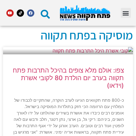
מדור STARS פתח תקווה
מוסיקה בפתח תקווה
צפו: אולם מלא צופים בהיכל התרבות פתח
תקווה בערב יום הולדת 80 לקובי אשרת
(וידאו)
כ-800 פתח תקוואים הגיעו לערב הוקרה, שהתקיים לכבודו של
המלחין עם הרזומה הכי חזק בתולדות המוסיקה בישראל.
אומנים רבים כיבדו את אושרת בשירים שהולחנו על ידו לאורך
השנים, ביניהם: ריקי גל, בן ארצי, נתן דטנר, חלב ודבש עם לאה
לופטין ועוד רבים וטובים. הערב אורגן על ידי אגף התרבות של
עיריית פתח תקווה, בראשות אריה ימיני. אושרת: "אני מרגיש בן