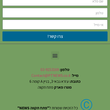
צרו קשר!
טלפון:
03-9153169
מייל
:
Contact@PTNEWS.co.il
כתובת:
עזרא גבאי 3, בניין A קומה 6
מטרו פארק
פתח תקווה
Ⓒ
כל הזכויות שמורות ל
"פתח תקווה NEWS"