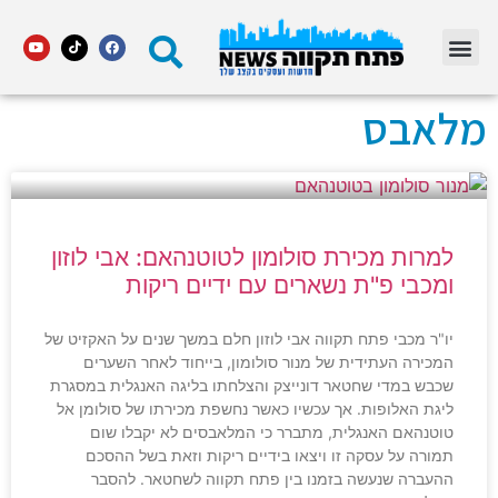
מדור STARS פתח תקווה
מלאבס
למרות מכירת סולומון לטוטנהאם: אבי לוזון
ומכבי פ"ת נשארים עם ידיים ריקות
יו"ר מכבי פתח תקווה אבי לוזון חלם במשך שנים על האקזיט של
המכירה העתידית של מנור סולומון, בייחוד לאחר השערים
שכבש במדי שחטאר דונייצק והצלחתו בליגה האנגלית במסגרת
ליגת האלופות. אך עכשיו כאשר נחשפת מכירתו של סולומן אל
טוטנהאם האנגלית, מתברר כי המלאבסים לא יקבלו שום
תמורה על עסקה זו ויצאו בידיים ריקות וזאת בשל ההסכם
ההעברה שנעשה בזמנו בין פתח תקווה לשחטאר. להסבר