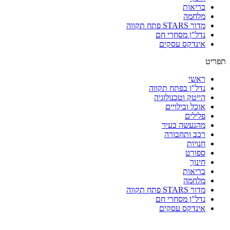
בריאות
מלחמה
מדור STARS פתח תקווה
נדל"ן מסחרי חם
אינדקס עסקים
תפריט
ראשי
נדל"ן בפתח תקווה
הייטק וטכנולוגיה
אוכל ובילויים
פלילים
מהנעשה בעיר
רכב ותחבורה
חנויות
ספורט
חינוך
בריאות
מלחמה
מדור STARS פתח תקווה
נדל"ן מסחרי חם
אינדקס עסקים