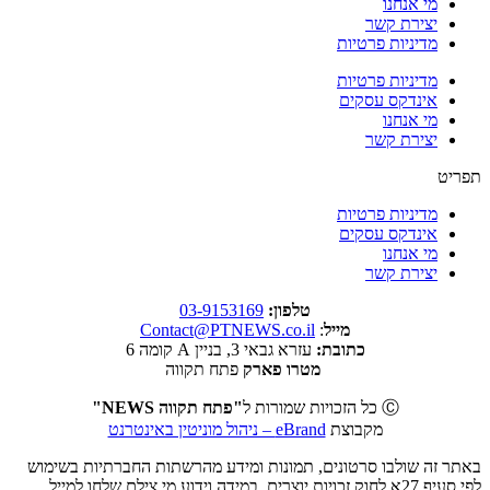
מי אנחנו
יצירת קשר
מדיניות פרטיות
מדיניות פרטיות
אינדקס עסקים
מי אנחנו
יצירת קשר
תפריט
מדיניות פרטיות
אינדקס עסקים
מי אנחנו
יצירת קשר
טלפון:
03-9153169
מייל
:
Contact@PTNEWS.co.il
כתובת:
עזרא גבאי 3, בניין A קומה 6
מטרו פארק
פתח תקווה
Ⓒ כל הזכויות שמורות ל
"פתח תקווה NEWS"
מקבוצת
eBrand – ניהול מוניטין באינטרנט
באתר זה שולבו סרטונים, תמונות ומידע מהרשתות החברתיות בשימוש
לפי סעיף 27א לחוק זכויות יוצרים. במידה וידוע מי צילם שלחו למייל