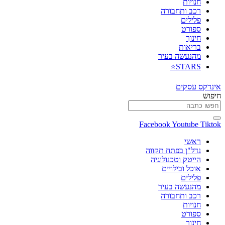
חנויות
רכב ותחבורה
פלילים
ספורט
חינוך
בריאות
מהנעשה בעיר
STARS⭐
אינדקס עסקים
חיפוש
Facebook
Youtube
Tiktok
ראשי
נדל"ן בפתח תקווה
הייטק וטכנולוגיה
אוכל ובילויים
פלילים
מהנעשה בעיר
רכב ותחבורה
חנויות
ספורט
חינוך