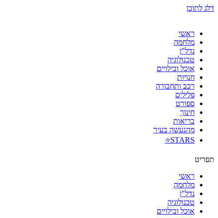
דלג לתוכן
ראשי
מלחמה
נדל"ן
טכנולוגיה
אוכל ובילויים
חנויות
רכב ותחבורה
פלילים
ספורט
חינוך
בריאות
מהנעשה בעיר
STARS⭐
תפריט
ראשי
מלחמה
נדל"ן
טכנולוגיה
אוכל ובילויים