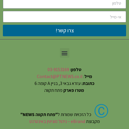
צרו קשר!
טלפון:
03-9153169
מייל
:
Contact@PTNEWS.co.il
כתובת:
עזרא גבאי 3, בניין A קומה 6
מטרו פארק
פתח תקווה
Ⓒ
כל הזכויות שמורות ל
"פתח תקווה NEWS"
מקבוצת
eBrand – ניהול מוניטין באינטרנט