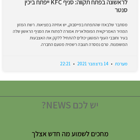
לראשונה בפתח תקווה: סניף KFC ייפתח ביכין
סנטר
מסתבר שלבאזז שהתפתח בפייסבוק, יש אחיזה במציאות. רשת המזון
המהיר האמריקאית הפופולארית אמורה לפתוח את הסניף הראשון שלה
בעיר וחובבי העוף המטוגן יכולים להתחיל ללקק את האצבעות
המשומנות. טרם נמסרה תגובה רשמית מטעם החברה.
מערכת
14 בדצמבר 2021
22:21
יש לכם NEWS?
מחכים לשמוע מה חדש אצלך