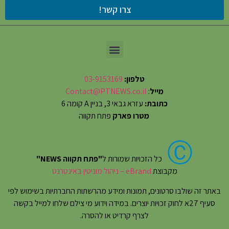
צרו קשר!
טלפון:
03-9153169
מייל
:
Contact@PTNEWS.co.il
כתובת:
עזרא גבאי 3, בניין A קומה 6
מטרו פארק
פתח תקווה
Ⓒ
כל הזכויות שמורות ל
"פתח תקווה NEWS"
מקבוצת
eBrand – ניהול מוניטין באינטרנט
באתר זה שולבו סרטונים, תמונות ומידע מהרשתות החברתיות בשימוש לפי
סעיף 27א לחוק זכויות יוצרים. במידה וידוע מי צילם שלחו למייל בקשה
לצרף קרדיט או להסרה.