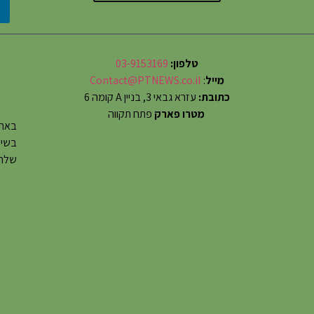
טלפון:
03-9153169
מייל
:
Contact@PTNEWS.co.il
כתובת:
עזרא גבאי 3, בניין A קומה 6
מטרו פארק
פתח תקווה
באתר
שלחו