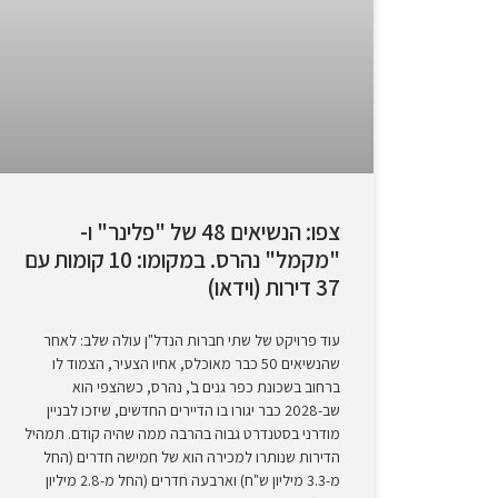
צפו: הנשיאים 48 של "פלינר" ו-
"מקמל" נהרס. במקומו: 10 קומות עם
37 דירות (וידאו)
עוד פרויקט של שתי חברות הנדל"ן עולה שלב: לאחר
שהנשיאים 50 כבר מאוכלס, אחיו הצעיר, הצמוד לו
ברחוב בשכונת כפר גנים ב', נהרס, כשהצפי הוא
שב-2028 כבר יגורו בו הדיירים החדשים, שיזכו לבניין
מודרני בסטנדרט גבוה בהרבה ממה שהיה קודם. תמהיל
הדירות שנותרו למכירה הוא של חמישה חדרים (החל
מ-3.3 מיליון ש"ח) וארבעה חדרים (החל מ-2.8 מיליון