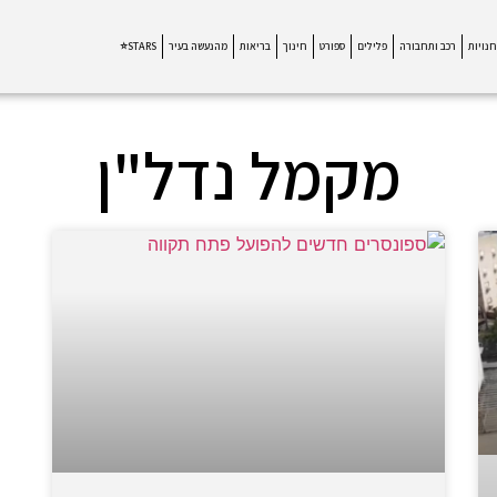
חנויות
רכב ותחבורה
פלילים
ספורט
חינוך
בריאות
מהנעשה בעיר
STARS⭐
מקמל נדל"ן