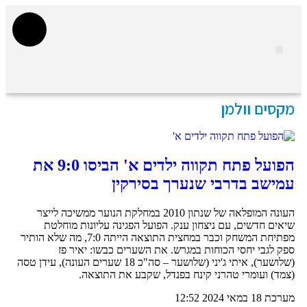
נדל"ן מסחרי חם
מהנעשה בעיר
נדל"ן בפתח תקווה
מדור STARS פתח תקווה
אינדקס עסקים
אוכל ובילויים
רכב ותחבורה
הייטק וטכנולוגיה
מקסים וולמן
הפועל פתח תקווה ילדים א' הביסו 9:0 את
עמישב בדרבי שנערך בסירקין
העונה המופלאה של שנתון 2010 במחלקת הנוער ממשיכה לייצר
שיאים חדשים, עם ניצחון ענק. הפועל הפגינה עליונות מוחלטת
מפתיחת המשחק וכבר במחצית התוצאה הייתה 7:0, מה שלא הותיר
ספק לגבי יחסי הכוחות במגרש. את השערים כבשו: יאיר פז
(שלושער), איתי ג'יני (שלושער – סה"כ 18 שערים העונה), עידן טסה
(צמד) ועומרי טהרני קינח בפנדל, שקבע את התוצאה.
מערכת
18 במאי 2024
12:52