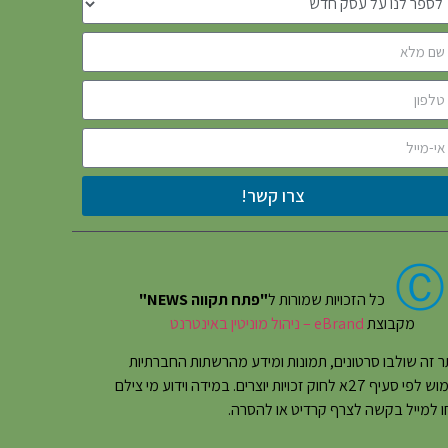
צרו קשר!
Ⓒ
כל הזכויות שמורות ל
"פתח תקווה NEWS"
מקבוצת
eBrand – ניהול מוניטין באינטרנט
 זה שולבו סרטונים, תמונות ומידע מהרשתות החברתיות
בשימוש לפי סעיף 27א לחוק זכויות יוצרים. במידה וידוע מי צילם
 למייל בקשה לצרף קרדיט או להסרה.