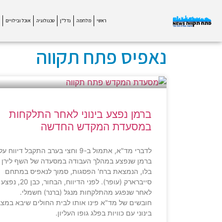
ראשי
מלחמה
נדל"ן
טכנולוגיה
אוכל ובילויים
נאפיס פתח תקווה
ברמן נפצע בינוני לאחר התלקחות
במסעדת המקדש החדשה
לדברי מד"א, אתמול ב-9 וחצי בערב התקבל דיווח על
ברמן שנפצע במהלך העבודה במסעדה של השף לירן
בלו, הנמצאת ברח' הפסגות, סמוך לנאפיס במתחם
סייברארק (עופר). לפני הדיווח, הבחור, כבן 20, נפצע
לאחר שנפגע מהתלקחות מנגל (ברנר) חשמלי.
חובשים של מד"א פינו אותו לבית החולים שיבא במצ
בינוני עם כוויות בפלג גופו העליון.