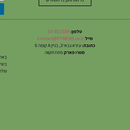
טלפון:
03-9153169
מייל
:
Contact@PTNEWS.co.il
כתובת:
עזרא גבאי 3, בניין A קומה 6
מטרו פארק
פתח תקווה
באתר
שלחו