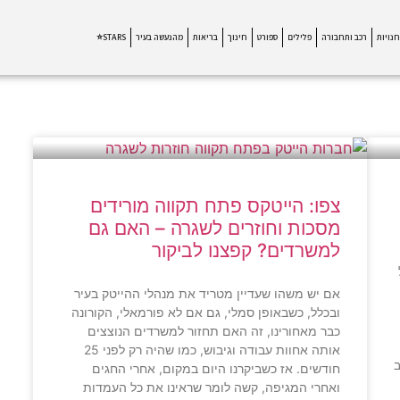
חנויות
רכב ותחבורה
פלילים
ספורט
חינוך
בריאות
מהנעשה בעיר
STARS⭐
צפו: הייטקס פתח תקווה מורידים
מסכות וחוזרים לשגרה – האם גם
למשרדים? קפצנו לביקור
אם יש משהו שעדיין מטריד את מנהלי ההייטק בעיר
ובכלל, כשבאופן סמלי, גם אם לא פורמאלי, הקורונה
כבר מאחורינו, זה האם תחזור למשרדים הנוצצים
אותה אחוות עבודה וגיבוש, כמו שהיה רק לפני 25
ב
חודשים. אז כשביקרנו היום במקום, אחרי החגים
ואחרי המגיפה, קשה לומר שראינו את כל העמדות