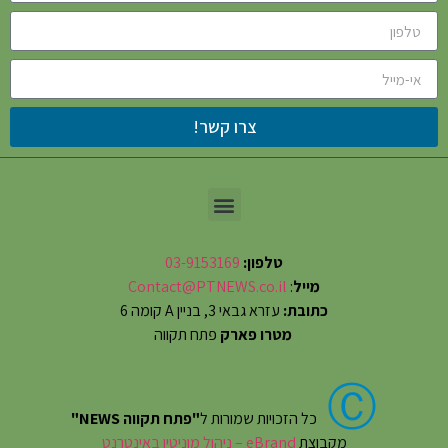
צרו קשר!
טלפון:
03-9153169
מייל
:
Contact@PTNEWS.co.il
כתובת:
עזרא גבאי 3, בניין A קומה 6
מטרו פארק
פתח תקווה
Ⓒ
כל הזכויות שמורות ל
"פתח תקווה NEWS"
מקבוצת
eBrand – ניהול מוניטין באינטרנט