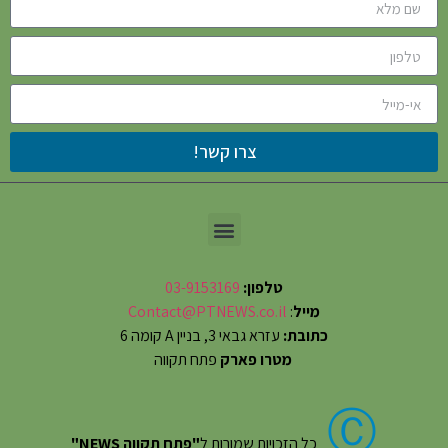
צרו קשר!
טלפון:
03-9153169
מייל
:
Contact@PTNEWS.co.il
כתובת:
עזרא גבאי 3, בניין A קומה 6
מטרו פארק
פתח תקווה
Ⓒ
כל הזכויות שמורות ל
"פתח תקווה NEWS"