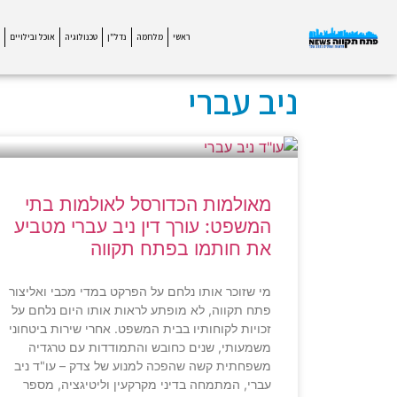
ראשי
מלחמה
נדל"ן
טכנולוגיה
אוכל ובילויים
ניב עברי
מאולמות הכדורסל לאולמות בתי
המשפט: עורך דין ניב עברי מטביע
את חותמו בפתח תקווה
מי שזוכר אותו נלחם על הפרקט במדי מכבי ואליצור
פתח תקווה, לא מופתע לראות אותו היום נלחם על
זכויות לקוחותיו בבית המשפט. אחרי שירות ביטחוני
משמעותי, שנים כחובש והתמודדות עם טרגדיה
משפחתית קשה שהפכה למנוע של צדק – עו"ד ניב
עברי, המתמחה בדיני מקרקעין וליטיגציה, מספר