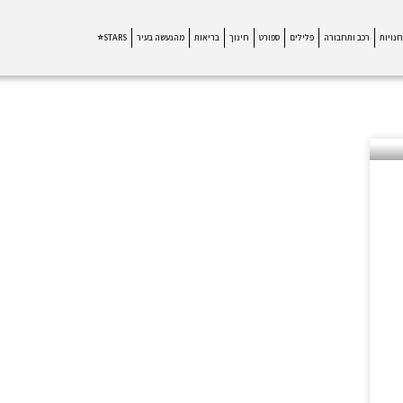
חנויות
רכב ותחבורה
פלילים
ספורט
חינוך
בריאות
מהנעשה בעיר
STARS⭐