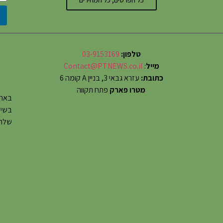
טלפון:
03-9153169
מייל
:
Contact@PTNEWS.co.il
כתובת:
עזרא גבאי 3, בניין A קומה 6
מטרו פארק
פתח תקווה
באתר
שלחו