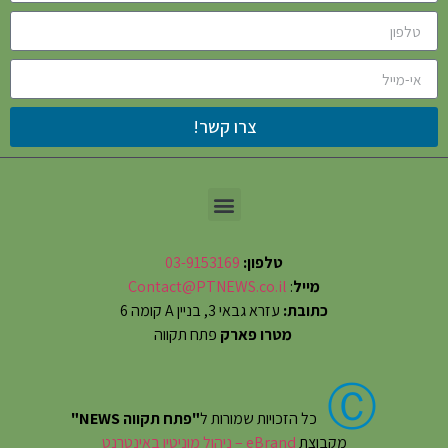
צרו קשר!
טלפון:
03-9153169
מייל
:
Contact@PTNEWS.co.il
כתובת:
עזרא גבאי 3, בניין A קומה 6
מטרו פארק
פתח תקווה
Ⓒ
כל הזכויות שמורות ל
"פתח תקווה NEWS"
מקבוצת
eBrand – ניהול מוניטין באינטרנט