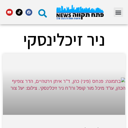
מדור STARS פתח תקווה
ניר זיכלינסקי