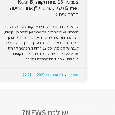
צפו: ניר 18 פתח תקווה (Kata B
Gimel) של קטה נדל"ן אחרי הריסה
בכפר גנים ג'
עוד פרויקט התחדשות עירונית של קטה עולה שלב: לאחר
שנהרסו שש יחידות דיור, של מבנה ישן ומוזנח בן 3 קומות,
בעוד שנה וחצי-שנתיים יקום בניין מגורים מודרני ובוטיקי
בשכונה המבוקשת ומעוררת העניין. הבניין צפוי להתנשא
לגובה של 9 קומות ויכיל 19 יחידות דיור בתמהיל דירות
של 2,4,5 ו-6 חדרים פלוס מיני פנטהאוזים בקומות
העליונות. "נותרו דירות אחרונות למכירה".
מערכת
3 בספטמבר 2023
22:21
יש לכם NEWS?