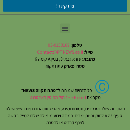
צרו קשר!
טלפון:
03-9153169
מייל
:
Contact@PTNEWS.co.il
כתובת:
עזרא גבאי 3, בניין A קומה 6
מטרו פארק
פתח תקווה
Ⓒ
כל הזכויות שמורות ל
"פתח תקווה NEWS"
מקבוצת
eBrand – ניהול מוניטין באינטרנט
באתר זה שולבו סרטונים, תמונות ומידע מהרשתות החברתיות בשימוש לפי
סעיף 27א לחוק זכויות יוצרים. במידה וידוע מי צילם שלחו למייל בקשה
לצרף קרדיט או להסרה.