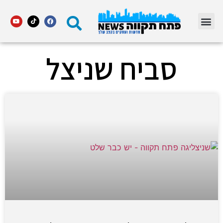
מדור STARS פתח תקווה
סביח שניצל