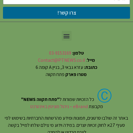
צרו קשר!
טלפון:
03-9153169
מייל
:
Contact@PTNEWS.co.il
כתובת:
עזרא גבאי 3, בניין A קומה 6
מטרו פארק
פתח תקווה
Ⓒ
כל הזכויות שמורות ל
"פתח תקווה NEWS"
מקבוצת
eBrand – ניהול מוניטין באינטרנט
באתר זה שולבו סרטונים, תמונות ומידע מהרשתות החברתיות בשימוש לפי
סעיף 27א לחוק זכויות יוצרים. במידה וידוע מי צילם שלחו למייל בקשה
לצרף קרדיט או להסרה.