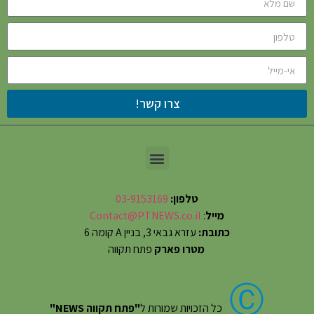
צרו קשר!
טלפון:
03-9153169
מייל
:
Contact@PTNEWS.co.il
כתובת:
עזרא גבאי 3, בניין A קומה 6
מטרו פארק
פתח תקווה
Ⓒ
כל הזכויות שמורות ל
"פתח תקווה NEWS"