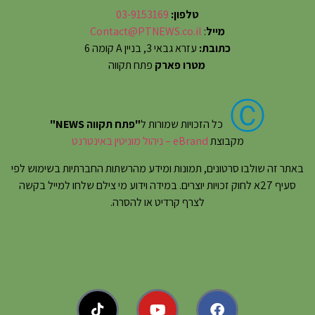
טלפון:
03-9153169
מייל
:
Contact@PTNEWS.co.il
כתובת:
עזרא גבאי 3, בניין A קומה 6
מטרו פארק
פתח תקווה
Ⓒ
כל הזכויות שמורות ל
"פתח תקווה NEWS"
מקבוצת
eBrand – ניהול מוניטין באינטרנט
באתר זה שולבו סרטונים, תמונות ומידע מהרשתות החברתיות בשימוש לפי
סעיף 27א לחוק זכויות יוצרים. במידה וידוע מי צילם שלחו למייל בקשה
לצרף קרדיט או להסרה.