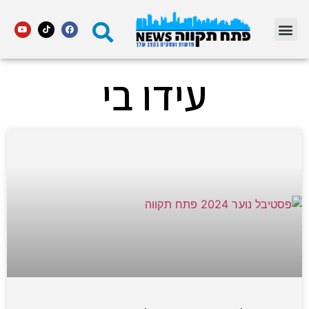
מדור STARS פתח תקווה
עידו בי