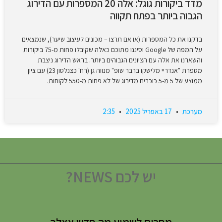
מדד ביקורות גוגל: אלה 20 המספרות עם הדירוג
הגבוה ביותר בפתח תקווה
בדקנו את כל המספרות (או אם תרצו – מכונים לעיצוב שיער), שנמצאים
על המפה של Google וסיננו מתוכם כאלה שקיבלו פחות מ-75 ביקורות
והשארנו את אלה עם הציונים הגבוהים ביותר. בראש הדירוג ניצבת
מספרת "אנדריי מלישקו ברבר שופ" מנווה גן (רח' כצנלסון 23) עם ציון
ממוצע של 5 מ-5 כוכבים מדירוג של לא פחות מ-550 לקוחות.
מערכת
17 באפריל 2025
2:35
יש לכם NEWS?