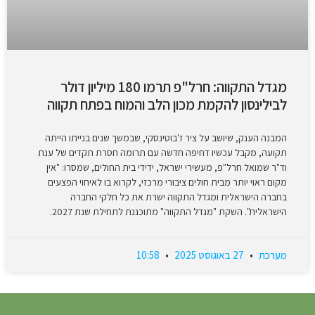
מגדל התקווה: חרל"פ תרמו 180 מיליון דולר
לבילינסון להקמת מכון הלב והמוח בפתח תקווה
המבנה הענק, שיושב על ציר ז'בוטינסקי, שבמשך שנים בנייתו הייתה
תקועה, מקבל עכשיו דחיפה חדשה עם תרומה חסרת תקדים של ענת
וד"ר שמואל חרל"פ, מעשירי ישראל, ידידי בית החולים, שמסרו: "אין
מקום ראוי יותר מבית חולים ציבורי מרכזי, לקרוא בו לאיחוי הפצעים
בחברה הישראלית ומגדל התקווה ישרת את כל חלקי החברה
הישראלית". השקת "מגדל התקווה" מתוכננת לתחילת שנת 2027.
מערכת
27 באוגוסט 2025
10:58