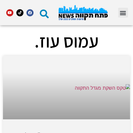
מדור STARS פתח תקווה
עמוס עוז.