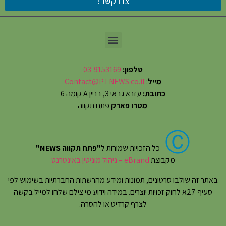
צרו קשר!
טלפון:
03-9153169
מייל
:
Contact@PTNEWS.co.il
כתובת:
עזרא גבאי 3, בניין A קומה 6
מטרו פארק
פתח תקווה
Ⓒ
כל הזכויות שמורות ל
"פתח תקווה NEWS"
מקבוצת
eBrand – ניהול מוניטין באינטרנט
באתר זה שולבו סרטונים, תמונות ומידע מהרשתות החברתיות בשימוש לפי
סעיף 27א לחוק זכויות יוצרים. במידה וידוע מי צילם שלחו למייל בקשה
לצרף קרדיט או להסרה.