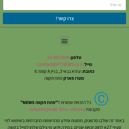
צרו קשר!
טלפון:
03-9153169
מייל
:
Contact@PTNEWS.co.il
כתובת:
עזרא גבאי 3, בניין A קומה 6
מטרו פארק
פתח תקווה
Ⓒ
כל הזכויות שמורות ל
"פתח תקווה NEWS"
מקבוצת
eBrand – ניהול מוניטין באינטרנט
באתר זה שולבו סרטונים, תמונות ומידע מהרשתות החברתיות בשימוש לפי
סעיף 27א לחוק זכויות יוצרים. במידה וידוע מי צילם שלחו למייל בקשה