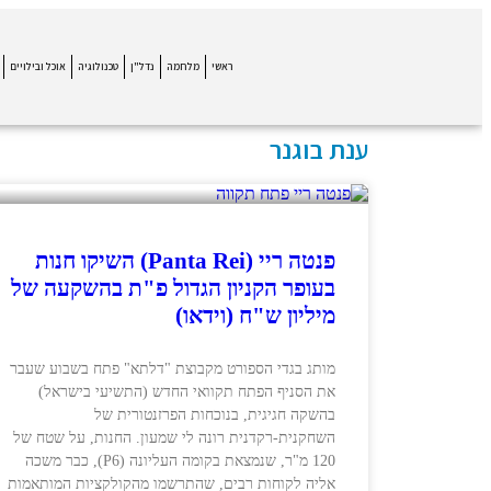
ראשי
מלחמה
נדל"ן
טכנולוגיה
אוכל ובילויים
ענת בוגנר
פנטה ריי (Panta Rei) השיקו חנות
בעופר הקניון הגדול פ"ת בהשקעה של
מיליון ש"ח (וידאו)
מותג בגדי הספורט מקבוצת "דלתא" פתח בשבוע שעבר
את הסניף הפתח תקוואי החדש (התשיעי בישראל)
בהשקה חגיגית, בנוכחות הפרזנטורית של
השחקנית-רקדנית רונה לי שמעון. החנות, על שטח של
120 מ"ר, שנמצאת בקומה העליונה (P6), כבר משכה
אליה לקוחות רבים, שהתרשמו מהקולקציות המותאמות