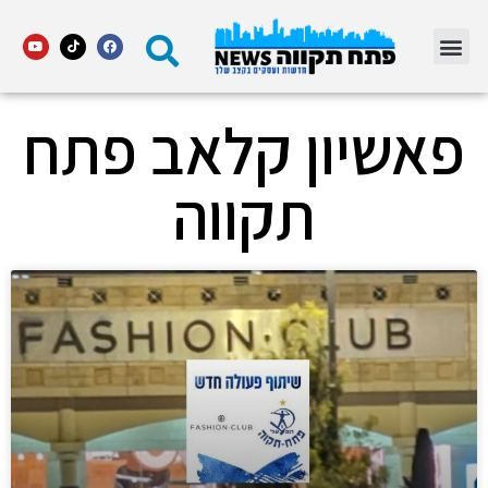
מדור STARS פתח תקווה
פאשיון קלאב פתח
תקווה