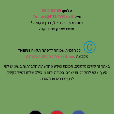
טלפון:
03-9153169
מייל
:
Contact@PTNEWS.co.il
כתובת:
עזרא גבאי 3, בניין A קומה 6
מטרו פארק
פתח תקווה
Ⓒ
כל הזכויות שמורות ל
"פתח תקווה NEWS"
מקבוצת
eBrand – ניהול מוניטין באינטרנט
באתר זה שולבו סרטונים, תמונות ומידע מהרשתות החברתיות בשימוש לפי
סעיף 27א לחוק זכויות יוצרים. במידה וידוע מי צילם שלחו למייל בקשה
לצרף קרדיט או להסרה.