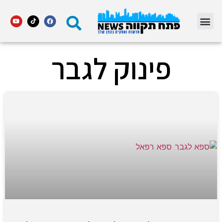
מדור STARS פתח תקווה
פינוק לגבר