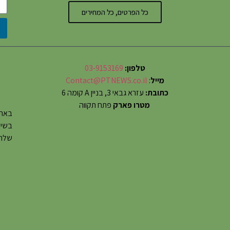
כל הפרטים, כל המחירים
טלפון:
03-9153169
מייל
:
Contact@PTNEWS.co.il
כתובת:
עזרא גבאי 3, בניין A קומה 6
מטרו פארק
פתח תקווה
באתר
שלחו