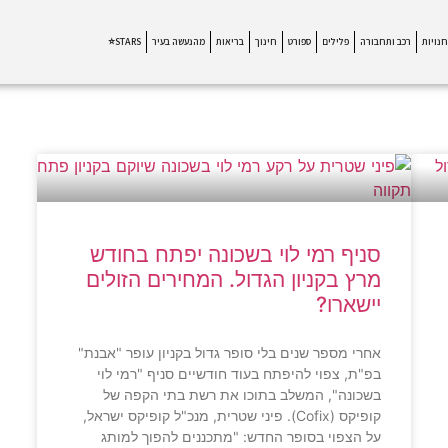
חנויות
רכב ותחבורה
פלילים
ספורט
חינוך
בריאות
מהנעשה בעיר
STARS⭐
סניף רמי לוי בשכונה יפתח בחודש
מרץ בקניון הגדול. המחירים הזולים
יישארו?
אחרי מספר שנים בלי סופר גדול בקניון עופר "אבנת"
בפ"ת, צפוי להיפתח בעוד חודשיים סניף "רמי לוי
בשכונה", המשלב בתוכו את רשת בתי הקפה של
קופיקס (Cofix). פיני שטרית, מנכ"ל קופיקס ישראל,
על הצפוי בסופר החדש: "מתכננים להפוך למותג