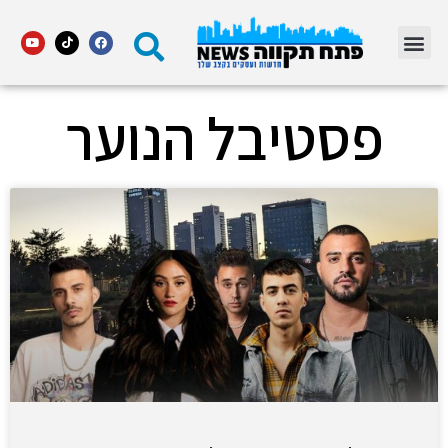
מדור STARS פתח תקווה
פסטיבל הנוער