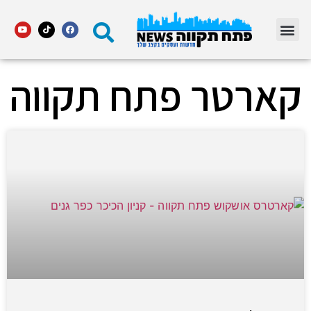
מדור STARS פתח תקווה
קארטר פתח תקווה