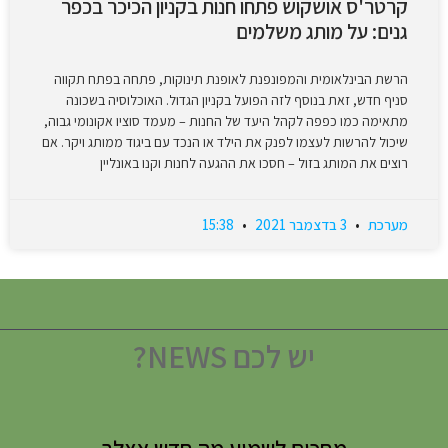
קרטר'ס אושקוש פתחו חנות בקניון הכיכר בכפר
גנים: על מותג משלמים
הרשת הבינלאומית והמפונפנת לאופנת תינוקות, פתחה בפתח תקווה
סניף חדש, זאת בנוסף לזה הפועל בקניון הגדול. האוכלוסיה בשכונה
מתאימה כמו כפפה לקהל היעד של החנות – מעמד סוציו אקונומי גבוה,
שיכול להרשות לעצמו לפנק את הילד או הנכד עם ביגוד ממותג ויקר. אם
רוצים את המותג בזול – חסכו את ההגעה לחנות וקנו באונליין
מערכת
3 בדצמבר 2021
15:38
יש לכם NEWS?