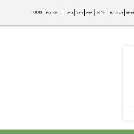
חנויות
רכב ותחבורה
פלילים
ספורט
חינוך
בריאות
מהנעשה בעיר
STARS⭐