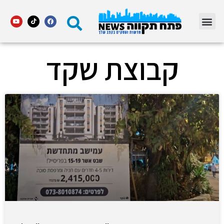
מדור STARS פתח תקווה
קבוצת שקד