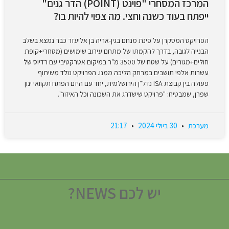
המרכז המסחרי "פוינט (POINT) הדר גנים"
ייפתח בעוד כשנה וחצי. מה צפוי להיות בו?
הפרויקט המסקרן על פינת מנחם בגין-אריה בן אליעזר כבר נמצא בשלב
הבנייה לגובה, בדרך להקמתו של מתחם עירוב שימושים (מסחרי+קופת
חולים+מגורים) על שטח של 3500 מ"ר במיקום אטרקטיבי עם רדיוס של
עשרות אלפי תושבים במרחק הליכה ממנו. הפרויקט נולד משיתוף
פעולה בין קבוצת ISA נדל"ן הירושלמית, יחד עם היזם הפתח תקוואי ינון
שפרן, שמבטיח: "פרויקט שישדרג את השכונה וכל האיזור".
מערכת
30 ביולי 2024
21:17
יש לכם NEWS?