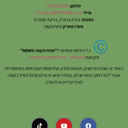
טלפון:
03-9153169
מייל
:
Contact@PTNEWS.co.il
כתובת:
עזרא גבאי 3, בניין A קומה 6
מטרו פארק
פתח תקווה
Ⓒ
כל הזכויות שמורות ל
"פתח תקווה NEWS"
מקבוצת
eBrand – ניהול מוניטין באינטרנט
באתר זה שולבו סרטונים, תמונות ומידע מהרשתות החברתיות בשימוש לפי
סעיף 27א לחוק זכויות יוצרים. במידה וידוע מי צילם שלחו למייל בקשה
לצרף קרדיט או להסרה.