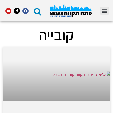
מדור STARS פתח תקווה
קובייה