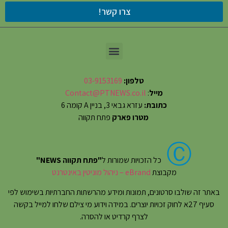
צרו קשר!
טלפון:
03-9153169
מייל
:
Contact@PTNEWS.co.il
כתובת:
עזרא גבאי 3, בניין A קומה 6
מטרו פארק
פתח תקווה
Ⓒ
כל הזכויות שמורות ל
"פתח תקווה NEWS"
מקבוצת
eBrand – ניהול מוניטין באינטרנט
באתר זה שולבו סרטונים, תמונות ומידע מהרשתות החברתיות בשימוש לפי
סעיף 27א לחוק זכויות יוצרים. במידה וידוע מי צילם שלחו למייל בקשה
לצרף קרדיט או להסרה.