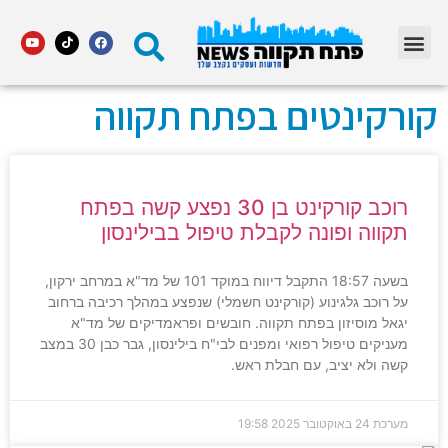
מדור STARS פתח תקווה
קורקינטים בפתח תקווה
רוכב קורקינט בן 30 נפצע קשה בפתח
תקווה ופונה לקבלת טיפול בבילינסון
בשעה 18:57 התקבל דיווח במוקד 101 של מד"א במרחב ירקון,
על רוכב גלגינוע (קורקינט חשמלי) שנפצע במהלך רכיבה ברחוב
יגאל מוסיזון בפתח תקווה. חובשים ופראמדיקים של מד"א
מעניקים טיפול רפואי ומפנים לבי"ח בילינסון, גבר כבן 30 במצב
קשה ולא יציב, עם חבלת ראש.
מערכת
24 באוקטובר 2025
19:58