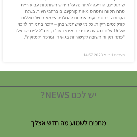
שיתופיים, הודיעה לאחרונה על חידוש השותפות עם עיריית
פתח תקווה ותפרוס מאות קורקינטים ברחבי העיר. בשנה
הקרובה. בנוסף יוקמו עמדות להחלפה עצמאית של סוללות
קורקינטים ריקות. כל מי שישתמש בהן – ייזכה בתמורה לזיכוי
של 15 ש"ח בנסיעה עתידית. איתי ראב"ד, מנכ"ל ליים ישראל:
"פתח תקווה חשובה לקישוריות בגוש דן ומרכזי תעסוקה".
מערכת
1 ביוני 2023
14:57
יש לכם NEWS?
מחכים לשמוע מה חדש אצלך