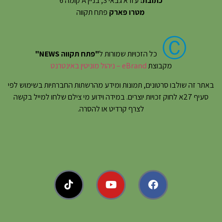
כתובת:
עזרא גבאי 3, בניין A קומה 6
מטרו פארק
פתח תקווה
Ⓒ
כל הזכויות שמורות ל
"פתח תקווה NEWS"
מקבוצת
eBrand – ניהול מוניטין באינטרנט
באתר זה שולבו סרטונים, תמונות ומידע מהרשתות החברתיות בשימוש לפי
סעיף 27א לחוק זכויות יוצרים. במידה וידוע מי צילם שלחו למייל בקשה
לצרף קרדיט או להסרה.