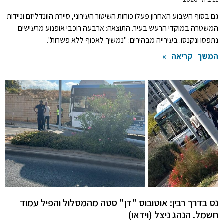
גם בסוף השבוע האחרון פעלו כוחות השיטור העירוני, סיירת הוונדליזם וניידות
המשטרה במוקדי הרעש בעיר. התוצאה: ארבעה רוכבי אופנוע מרעישים
נתפסו ונקנסו. בעירייה מבהירים: "נמשיך לאכוף ללא פשרות".
המשך קריאה »
נס בדרך רבין: אוטובוס "דן" סטה מהמסלול והפיל עמוד
חשמל. הנהג ניצל (וידאו)