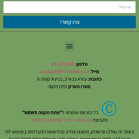
צרו קשר!
טלפון:
03-9153169
מייל
:
Contact@PTNEWS.co.il
כתובת:
עזרא גבאי 3, בניין A קומה 6
מטרו פארק
פתח תקווה
Ⓒ
כל הזכויות שמורות ל
"פתח תקווה NEWS"
מקבוצת
eBrand – ניהול מוניטין באינטרנט
באתר זה שולבו סרטונים, תמונות ומידע מהרשתות החברתיות בשימוש לפי