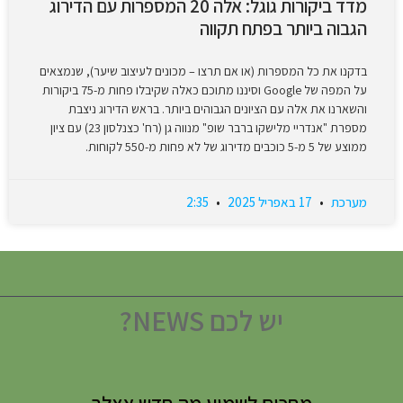
מדד ביקורות גוגל: אלה 20 המספרות עם הדירוג
הגבוה ביותר בפתח תקווה
בדקנו את כל המספרות (או אם תרצו – מכונים לעיצוב שיער), שנמצאים
על המפה של Google וסיננו מתוכם כאלה שקיבלו פחות מ-75 ביקורות
והשארנו את אלה עם הציונים הגבוהים ביותר. בראש הדירוג ניצבת
מספרת "אנדריי מלישקו ברבר שופ" מנווה גן (רח' כצנלסון 23) עם ציון
ממוצע של 5 מ-5 כוכבים מדירוג של לא פחות מ-550 לקוחות.
מערכת
17 באפריל 2025
2:35
יש לכם NEWS?