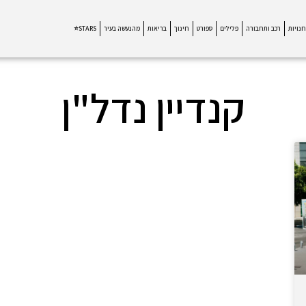
חנויות
רכב ותחבורה
פלילים
ספורט
חינוך
בריאות
מהנעשה בעיר
STARS⭐
קנדיין נדל"ן