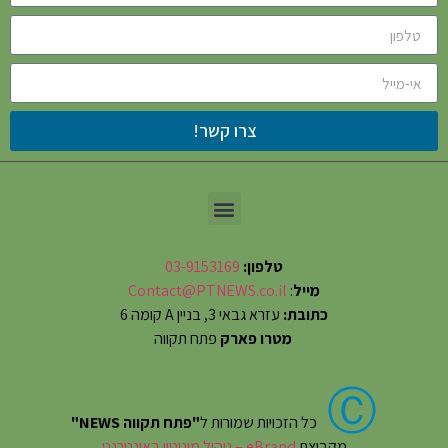
צרו קשר!
טלפון:
03-9153169
מייל
:
Contact@PTNEWS.co.il
כתובת:
עזרא גבאי 3, בניין A קומה 6
מטרו פארק
פתח תקווה
Ⓒ
כל הזכויות שמורות ל
"פתח תקווה NEWS"
מקבוצת
eBrand – ניהול מוניטין באינטרנט