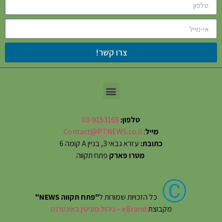
צרו קשר!
טלפון:
03-9153169
מייל
:
Contact@PTNEWS.co.il
כתובת:
עזרא גבאי 3, בניין A קומה 6
מטרו פארק
פתח תקווה
Ⓒ
כל הזכויות שמורות ל
"פתח תקווה NEWS"
מקבוצת
eBrand – ניהול מוניטין באינטרנט