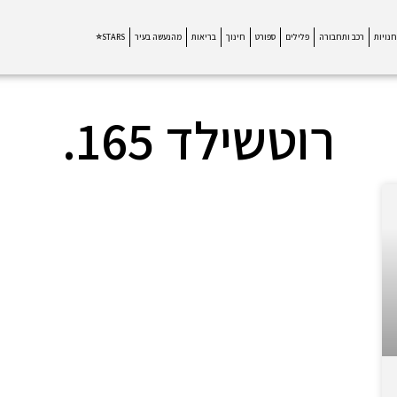
חנויות
רכב ותחבורה
פלילים
ספורט
חינוך
בריאות
מהנעשה בעיר
STARS⭐
רוטשילד 165.