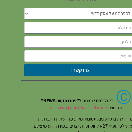
צרו קשר!
Ⓒ
כל הזכויות שמורות ל
"פתח תקווה NEWS"
מקבוצת
eBrand – ניהול מוניטין באינטרנט
 זה שולבו סרטונים, תמונות ומידע מהרשתות החברתיות
בשימוש לפי סעיף 27א לחוק זכויות יוצרים. במידה וידוע מי צילם