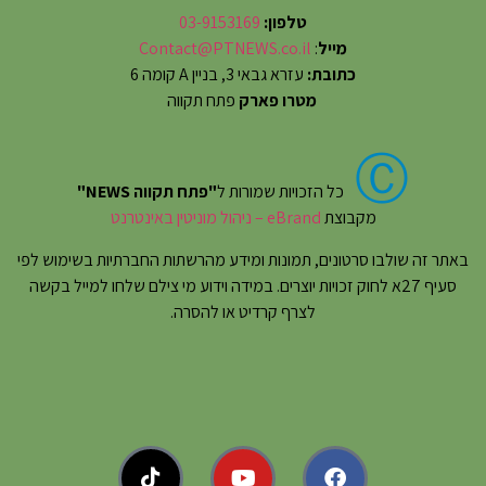
טלפון:
03-9153169
מייל
:
Contact@PTNEWS.co.il
כתובת:
עזרא גבאי 3, בניין A קומה 6
מטרו פארק
פתח תקווה
Ⓒ
כל הזכויות שמורות ל
"פתח תקווה NEWS"
מקבוצת
eBrand – ניהול מוניטין באינטרנט
באתר זה שולבו סרטונים, תמונות ומידע מהרשתות החברתיות בשימוש לפי
סעיף 27א לחוק זכויות יוצרים. במידה וידוע מי צילם שלחו למייל בקשה
לצרף קרדיט או להסרה.