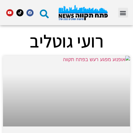
מדור STARS פתח תקווה
רועי גוטליב