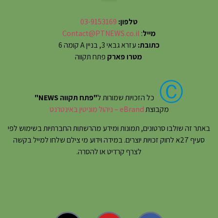
טלפון:
03-9153169
מייל
:
Contact@PTNEWS.co.il
כתובת:
עזרא גבאי 3, בניין A קומה 6
מטרו פארק
פתח תקווה
Ⓒ
כל הזכויות שמורות ל
"פתח תקווה NEWS"
מקבוצת
eBrand – ניהול מוניטין באינטרנט
באתר זה שולבו סרטונים, תמונות ומידע מהרשתות החברתיות בשימוש לפי
סעיף 27א לחוק זכויות יוצרים. במידה וידוע מי צילם שלחו למייל בקשה
לצרף קרדיט או להסרה.