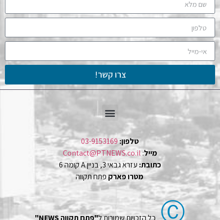
צרו קשר!
טלפון:
03-9153169
מייל
:
Contact@PTNEWS.co.il
כתובת:
עזרא גבאי 3, בניין A קומה 6
מטרו פארק
פתח תקווה
Ⓒ
כל הזכויות שמורות ל
"פתח תקווה NEWS"