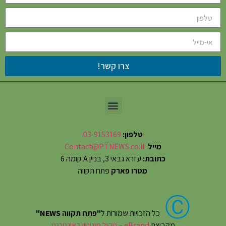
צרו קשר!
טלפון:
03-9153169
מייל
:
Contact@PTNEWS.co.il
כתובת:
עזרא גבאי 3, בניין A קומה 6
מטרו פארק
פתח תקווה
Ⓒ
כל הזכויות שמורות ל
"פתח תקווה NEWS"
מקבוצת
eBrand – ניהול מוניטין באינטרנט