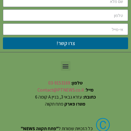
צרו קשר!
טלפון:
03-9153169
מייל
:
Contact@PTNEWS.co.il
כתובת:
עזרא גבאי 3, בניין A קומה 6
מטרו פארק
פתח תקווה
Ⓒ
כל הזכויות שמורות ל
"פתח תקווה NEWS"