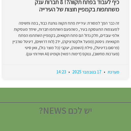
כיף לעבוד בפתח תקווה?! 8 חברות ענק
משתתפות בקמפיין חוצות של העירייה
זה כבר הפך למסורת: עיריית פתח תקווה נותנת כבוד, במה וחשיפה
למעצמות התעסוקה בעיר, כשהפעם השתתפו חברות, שיחד מעסיקות
אלפי עובדים, חלק גדול הם פתח תקוואים, בקמפיין השתתפו הפתח
תקוואיות: ניסטק (מפעל אלקטרוניקה), יד2 (לוח דרושים), דיגיטל טורביין
(פרסום בדיגיטל), פילת (השמה), יעקבי (כל מוצר בול), וואן סיטי
(מערכות מחשוב), ננוקס (דימות רפואי) וקומיט (AI ושירותי ענן).
מערכת
17 בנובמבר 2025
14:23
יש לכם NEWS?