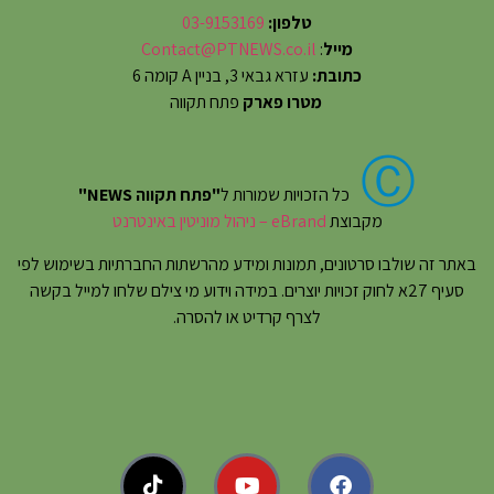
טלפון:
03-9153169
מייל
:
Contact@PTNEWS.co.il
כתובת:
עזרא גבאי 3, בניין A קומה 6
מטרו פארק
פתח תקווה
Ⓒ
כל הזכויות שמורות ל
"פתח תקווה NEWS"
מקבוצת
eBrand – ניהול מוניטין באינטרנט
באתר זה שולבו סרטונים, תמונות ומידע מהרשתות החברתיות בשימוש לפי
סעיף 27א לחוק זכויות יוצרים. במידה וידוע מי צילם שלחו למייל בקשה
לצרף קרדיט או להסרה.