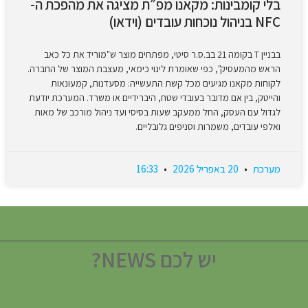
בלי קומבינות: מקאנו מפ״ת מציגה את מהפכת ה-
NFC בניהול נוכחות עובדים (וידאו)
בבניין T בקומה 21 בב.ס.ר סיטי, מפתחים מוצר ש"מוריד את כל כאב
הראש מהמעסיק", כפי שאומרת לינוי כימאי, מעצבת המוצר של החברה.
לקוחות מקאנו מגיעים מכל קשת התעשייה: מסעדנות, קמעונאות
והייטק, בין אם מדובר בעובדי שטח, היברידיים או משרד. המערכת יודעת
לגדול עם העסק, החל ממעקב שעות בסיסי ועד ניהול מורכב של מאות
ואלפי עובדים, משמרות וסניפים גלובליים.
מערכת
20 באפריל 2026
16:33
יש לכם NEWS?