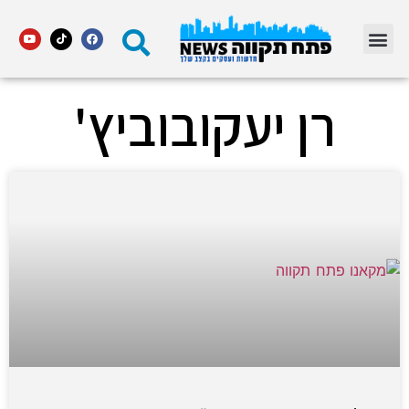
מדור STARS פתח תקווה
רן יעקובוביץ'