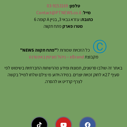
טלפון:
03-9153169
מייל
:
Contact@PTNEWS.co.il
כתובת:
עזרא גבאי 3, בניין A קומה 6
מטרו פארק
פתח תקווה
Ⓒ
כל הזכויות שמורות ל
"פתח תקווה NEWS"
מקבוצת
eBrand – ניהול מוניטין באינטרנט
באתר זה שולבו סרטונים, תמונות ומידע מהרשתות החברתיות בשימוש לפי
סעיף 27א לחוק זכויות יוצרים. במידה וידוע מי צילם שלחו למייל בקשה
לצרף קרדיט או להסרה.