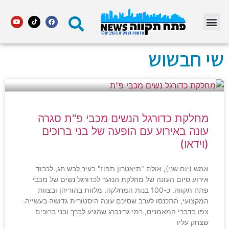
מדור STARS פתח תקווה
שי חבשוש
מחלקת כדורגל הנשים מכבי פ"ת סגרה
עונה באירוע עם הופעה של בני ברוכים
(וידאו)
אמש (יום שני), אולם "תיאטרון תפוז" בעיר לבש חג, לכבוד
אירוע סיום העונה של מחלקת הנוער לכדורגל נשים של מכבי
פתח תקווה. כ-100 בנות המחלקה, מלוות בהוריהן ובצוות
המקצועי, התכנסו לערב שסיכם עונה היסטורית גדושה בעשייה.
צפו בדברי המאמנים, רמי גרינברג שהגיע לברך ובני ברוכים
שצחק עליו