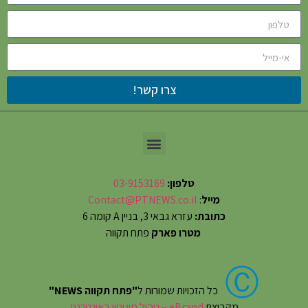
צרו קשר!
טלפון:
03-9153169
מייל
:
Contact@PTNEWS.co.il
כתובת:
עזרא גבאי 3, בניין A קומה 6
מטרו פארק
פתח תקווה
Ⓒ
כל הזכויות שמורות ל
"פתח תקווה NEWS"
מקבוצת
eBrand – ניהול מוניטין באינטרנט